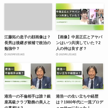
江藤拓の息子の顔画像は？
【画像】中居正広とアヤパ
長男は後継ぎ候補で政治の
ンはいつ共演していた？2
勉強中？
人の仲は良すぎ？
2025年5月19日
2025年1月18日
港浩一の不倫相手は誰？銀
港浩一の生い立ちや経歴
座高級クラブ勤務の美人と
は？1980年代に一流プロデ
の真相は？
ューサーになった！