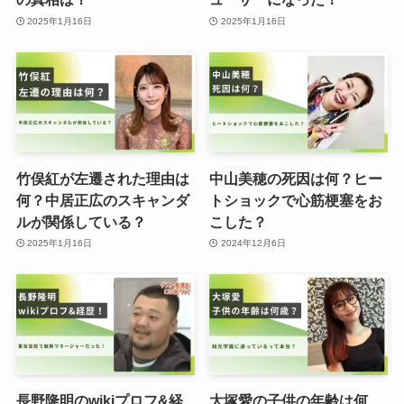
2025年1月16日
2025年1月16日
竹俣紅が左遷された理由は
中山美穂の死因は何？ヒー
何？中居正広のスキャンダ
トショックで心筋梗塞をお
ルが関係している？
こした？
2025年1月16日
2024年12月6日
長野隆明のwikiプロフ&経
大塚愛の子供の年齢は何