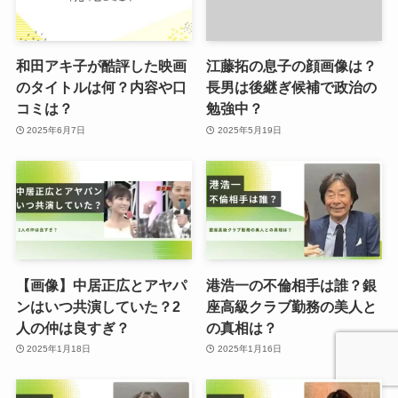
和田アキ子が酷評した映画
江藤拓の息子の顔画像は？
のタイトルは何？内容や口
長男は後継ぎ候補で政治の
コミは？
勉強中？
2025年6月7日
2025年5月19日
【画像】中居正広とアヤパ
港浩一の不倫相手は誰？銀
ンはいつ共演していた？2
座高級クラブ勤務の美人と
人の仲は良すぎ？
の真相は？
2025年1月18日
2025年1月16日