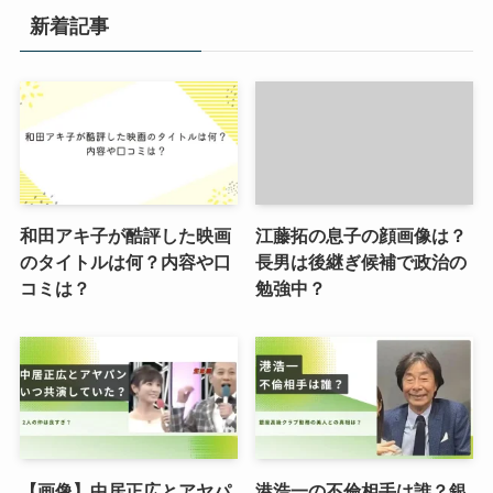
新着記事
和田アキ子が酷評した映画
江藤拓の息子の顔画像は？
のタイトルは何？内容や口
長男は後継ぎ候補で政治の
コミは？
勉強中？
【画像】中居正広とアヤパ
港浩一の不倫相手は誰？銀