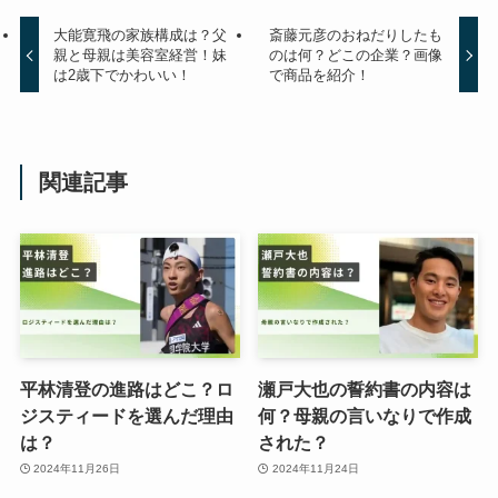
大能寛飛の家族構成は？父
斎藤元彦のおねだりしたも
親と母親は美容室経営！妹
のは何？どこの企業？画像
は2歳下でかわいい！
で商品を紹介！
関連記事
平林清登の進路はどこ？ロ
瀬戸大也の誓約書の内容は
ジスティードを選んだ理由
何？母親の言いなりで作成
は？
された？
2024年11月26日
2024年11月24日